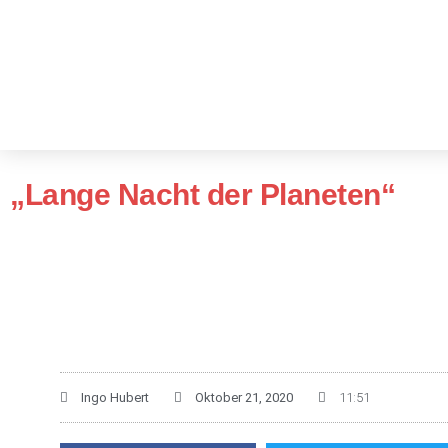
Hallo
Was? Wann? Wo?
Dow
„Lange Nacht der Planeten“
Ingo Hubert
Oktober 21, 2020
11:51