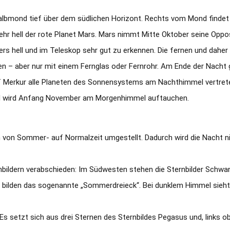
albmond tief über dem südlichen Horizont. Rechts vom Mond findet
sehr hell der rote Planet Mars. Mars nimmt Mitte Oktober seine Oppo
ders hell und im Teleskop sehr gut zu erkennen. Die fernen und dahe
en – aber nur mit einem Fernglas oder Fernrohr. Am Ende der Nacht
f Merkur alle Planeten des Sonnensystems am Nachthimmel vertrete
 und wird Anfang November am Morgenhimmel auftauchen.
 von Sommer- auf Normalzeit umgestellt. Dadurch wird die Nacht nic
ldern verabschieden: Im Südwesten stehen die Sternbilder Schwan
 bilden das sogenannte „Sommerdreieck“. Bei dunklem Himmel sieht
Es setzt sich aus drei Sternen des Sternbildes Pegasus und, links o