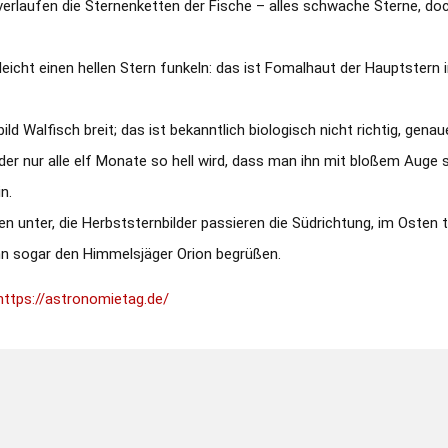
laufen die Sternenketten der Fische – alles schwache Sterne, doch
lleicht einen hellen Stern funkeln: das ist Fomalhaut der Hauptstern i
d Walfisch breit; das ist bekanntlich biologisch nicht richtig, gena
er nur alle elf Monate so hell wird, dass man ihn mit bloßem Auge s
n.
unter, die Herbststernbilder passieren die Südrichtung, im Osten tr
ann sogar den Himmelsjäger Orion begrüßen.
https://astronomietag.de/