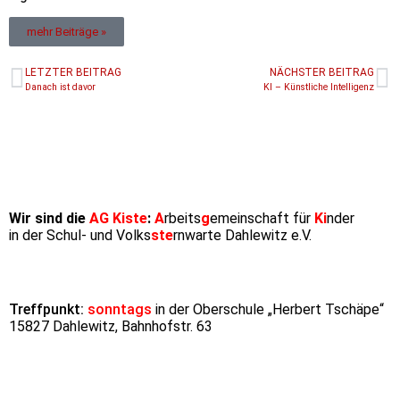
mehr Beiträge »
LETZTER BEITRAG
NÄCHSTER BEITRAG
Danach ist davor
KI – Künstliche Intelligenz
Wir sind die
AG Kiste
:
A
rbeits
g
emeinschaft für
Ki
nder
in der Schul- und Volks
ste
rnwarte Dahlewitz e.V.
Treffpunkt:
sonntags
in der Oberschule „Herbert Tschäpe“
15827 Dahlewitz, Bahnhofstr. 63