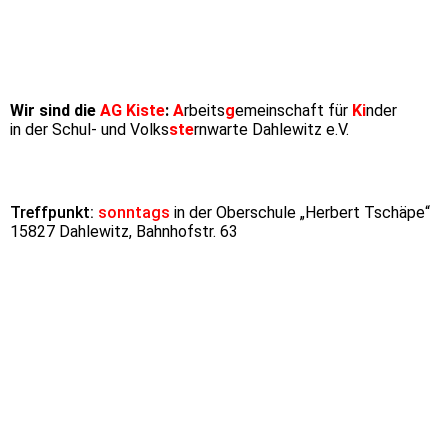
Wir sind die
AG Kiste
:
A
rbeits
g
emeinschaft für
Ki
nder
in der Schul- und Volks
ste
rnwarte Dahlewitz e.V.
Treffpunkt:
sonntags
in der Oberschule „Herbert Tschäpe“
15827 Dahlewitz, Bahnhofstr. 63