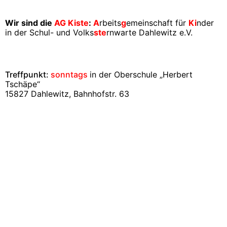
Wir sind die
AG Kiste
:
A
rbeits
g
emeinschaft für
Ki
nder
in der Schul- und Volks
ste
rnwarte Dahlewitz e.V.
Treffpunkt:
sonntags
in der Oberschule „Herbert
Tschäpe“
15827 Dahlewitz, Bahnhofstr. 63