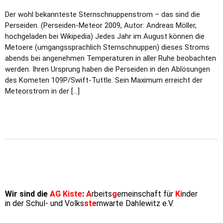
Der wohl bekannteste Sternschnuppenstrom – das sind die
Perseiden. (Perseiden-Meteor 2009, Autor: Andreas Möller,
hochgeladen bei Wikipedia) Jedes Jahr im August können die
Metoere (umgangssprachlich Sternschnuppen) dieses Stroms
abends bei angenehmen Temperaturen in aller Ruhe beobachten
werden. Ihren Ursprung haben die Perseiden in den Ablösungen
des Kometen 109P/Swift-Tuttle. Sein Maximum erreicht der
Meteorstrom in der […]
Wir sind die
AG Kiste
:
A
rbeits
g
emeinschaft für
Ki
nder
in der Schul- und Volks
ste
rnwarte Dahlewitz e.V.