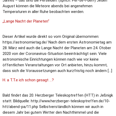
Jahres – das sind die Perseiden. (sprich: Per-se-i-den!) Jeden
August können die Meteore abends bei angenehmen
Temperaturen in aller Ruhe beobachten werden.
„Lange Nacht der Planeten“
Dieser Artikel wurde direkt so vom Original übernommen:
https://astronomietag.de/ Nach dem ersten Astronomietag am
28. März wird auch die Lange Nacht der Planeten am 24. Otober
2020 von der Coronavirus-Situation beeinträchtigt sein. Viele
astronomische Einrichtungen können nach wie vor keine
öffentlichen Veranstaltungen vor Ort anbieten, hinzu kommt,
dass sich die Voraussetzungen auch kurzfristig noch ändern […]
H. a T.T.e ich schon gesagt …?
Bald findet das 20. Herzberger Teleskoptreffen (HTT) in Jeßnigk
statt. Bildquelle: http://www.herzberger-teleskoptreffen.de/10-
htt/abend-pa/11.php Selbstverständlich können wir auch in
diesem Jahr bei gutem Wetter den Nachthimmel und die