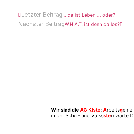
Letzter Beitrag
… da ist Leben … oder?
Nächster Beitrag
W.H.A.T. ist denn da los?
Wir sind die
AG Kiste
:
A
rbeits
g
emei
in der Schul- und Volks
ste
rnwarte D