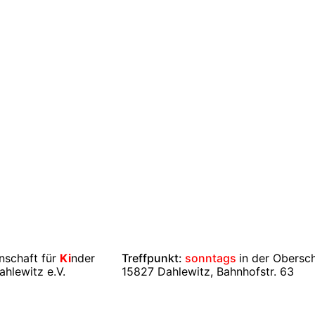
nschaft für
Ki
nder
Treffpunkt:
sonntags
in der Obersc
ahlewitz e.V.
15827 Dahlewitz, Bahnhofstr. 63