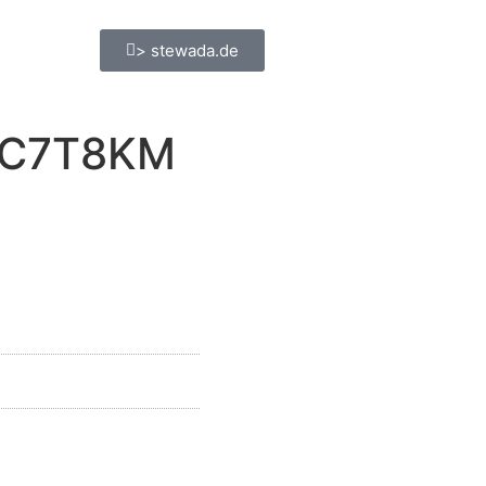
> stewada.de
 GC7T8KM