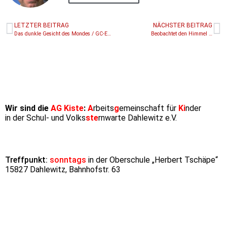
LETZTER BEITRAG
NÄCHSTER BEITRAG
Das dunkle Gesicht des Mondes / GC-Event GC7T8KM
Beobachtet den Himmel …
Wir sind die
AG Kiste
:
A
rbeits
g
emeinschaft für
Ki
nder
in der Schul- und Volks
ste
rnwarte Dahlewitz e.V.
Treffpunkt:
sonntags
in der Oberschule „Herbert Tschäpe“
15827 Dahlewitz, Bahnhofstr. 63