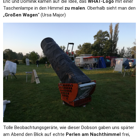
Eric und Dominik kamen auf die Idee, das
WHAT-Logo
mit einer
Taschenlampe in den Himmel
zu malen
. Oberhalb sieht man den
„
Großen Wagen
“ (Ursa Major)
Tolle Beobachtungsgeräte, wie dieser Dobson gaben uns später
am Abend den Blick auf echte
Perlen am Nachthimmel
frei,