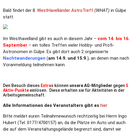
Bald findet der 8.
WestHavelländer AstroTreff
(WHAT)
in Gülpe
statt.
Im Westhavelland gibt es auch in diesem Jahr –
vom 14. bis 16.
September
– ein tolles Treffen vieler Hobby- und Profi-
Astronomen in Gülpe. Es gibt dort auch 2 organisierte
Nachtwanderungen
(
am 14.9. und 15.9.
), an denen man nach
Voranmeldung teilnehmen kann.
Den Besuch dieses
Extra
s können
unsere AG-Mitglieder
gegen
5
Aktiv-Punkte
einlösen. Diese erhalten sie für Aktivitäten in der
Arbeitsgemeinschaft.
Alle Informationen des Veranstalters gibt es
hier
Bitte meldet euren Teilnahmewunsch rechtzeitig bei Herrn Ingo
Hubert (Tel. 0177/4700157) an, da die Plätze im Auto und auch
die auf dem Veranstaltungsgelände begrenzt sind, damit wir