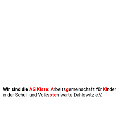
Wir sind die
AG Kiste
:
A
rbeits
g
emeinschaft für
Ki
nder
in der Schul- und Volks
ste
rnwarte Dahlewitz e.V.