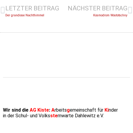
LETZTER BEITRAG
NÄCHSTER BEITRAG
Der grandiose Nachthimmel
Kosmodrom Wostotschny
Wir sind die
AG Kiste
:
A
rbeits
g
emeinschaft für
Ki
nder
in der Schul- und Volks
ste
rnwarte Dahlewitz e.V.