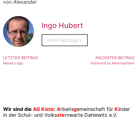
von Alexander
Ingo Hubert
mehr Beiträge »
LETZTER BEITRAG
NÄCHSTER BEITRAG
Neues Logo
Vollmond zu Weihnachten!
Wir sind die
AG Kiste
:
A
rbeits
g
emeinschaft für
Ki
nder
in der Schul- und Volks
ste
rnwarte Dahlewitz e.V.