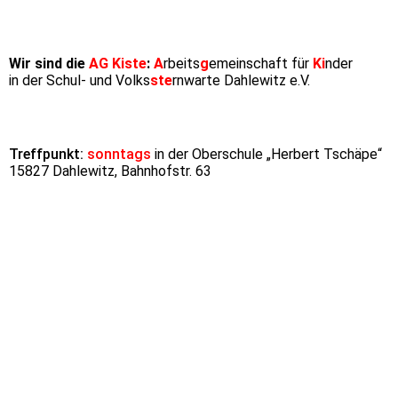
Wir sind die
AG Kiste
:
A
rbeits
g
emeinschaft für
Ki
nder
in der Schul- und Volks
ste
rnwarte Dahlewitz e.V.
Treffpunkt:
sonntags
in der Oberschule „Herbert Tschäpe“
15827 Dahlewitz, Bahnhofstr. 63