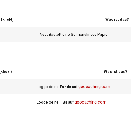
 (klick!)
Was ist das?
Neu:
Bastelt eine Sonnenuhr aus Papier
(klick!)
Was ist das?
geocaching.com
Logge deine
Funde
auf
geocaching.com
Logge deine
TBs
auf