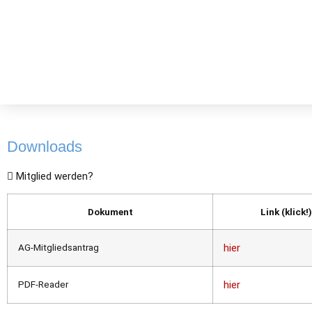
Hallo
Was? Wann? Wo?
Dow
Downloads
Mitglied werden?
Dokument
Link (klick!)
AG-Mitgliedsantrag
hier
PDF-Reader
hier