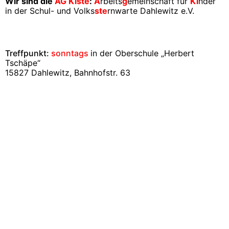
Wir sind die
AG Kiste
:
A
rbeits
g
emeinschaft für
Ki
nder
in der Schul- und Volks
ste
rnwarte Dahlewitz e.V.
Treffpunkt:
sonntags
in der Oberschule „Herbert
Tschäpe“
15827 Dahlewitz, Bahnhofstr. 63