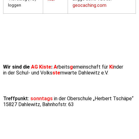
loggen
geocaching.com
Wir sind die
AG Kiste
:
A
rbeits
g
emeinschaft für
Ki
nder
in der Schul- und Volks
ste
rnwarte Dahlewitz e.V.
Treffpunkt:
sonntags
in der Oberschule „Herbert Tschäpe“
15827 Dahlewitz, Bahnhofstr. 63