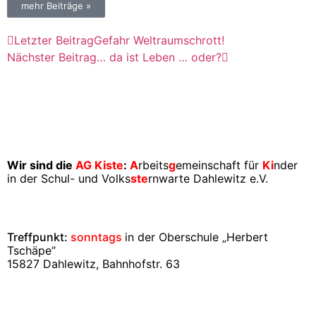
mehr Beiträge »
Letzter Beitrag
Gefahr Weltraumschrott!
Nächster Beitrag
… da ist Leben … oder?
Wir sind die
AG Kiste
:
A
rbeits
g
emeinschaft für
Ki
nder
in der Schul- und Volks
ste
rnwarte Dahlewitz e.V.
Treffpunkt:
sonntags
in der Oberschule „Herbert
Tschäpe“
15827 Dahlewitz, Bahnhofstr. 63