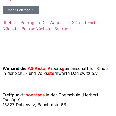
mehr Beiträge »
Letzter Beitrag
Großer Wagen – in 3D und Farbe
Nächster Beitrag
Nächster Beitrag
Wir sind die
AG Kiste
:
A
rbeits
g
emeinschaft für
Ki
nder
in der Schul- und Volks
ste
rnwarte Dahlewitz e.V.
Treffpunkt:
sonntags
in der Oberschule „Herbert
Tschäpe“
15827 Dahlewitz, Bahnhofstr. 63