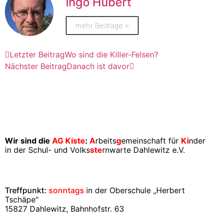
Ingo Hubert
mehr Beiträge »
Letzter Beitrag
Wo sind die Killer-Felsen?
Nächster Beitrag
Danach ist davor
Wir sind die
AG Kiste
:
A
rbeits
g
emeinschaft für
Ki
nder
in der Schul- und Volks
ste
rnwarte Dahlewitz e.V.
Treffpunkt:
sonntags
in der Oberschule „Herbert
Tschäpe“
15827 Dahlewitz, Bahnhofstr. 63